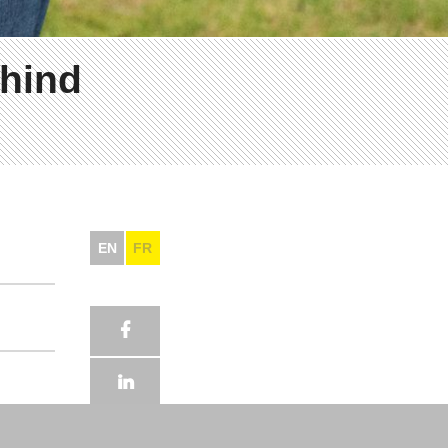
ehind
EN
FR