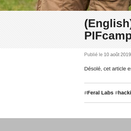
(English
PIFcamp
Publié le
10 août 201
Désolé, cet article 
#
Feral Labs
#
hack
La newsletter M