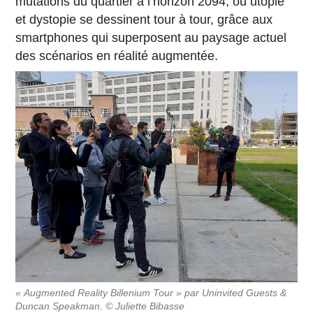
mutations du quartier à l’horizon 2094, où utopie
et dystopie se dessinent tour à tour, grâce aux
smartphones qui superposent au paysage actuel
des scénarios en réalité augmentée.
« Augmented Reality Billenium Tour » par Uninvited Guests &
Duncan Speakman. © Juliette Bibasse