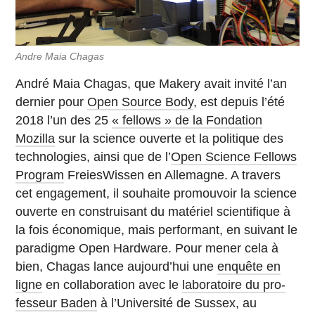
Andre Maia Chagas
André Maia Chagas, que Makery avait invité l’an
dernier pour
Open Source Body
, est depuis l’été
2018 l’un des 25
« fellows » de la Fon­da­tion
Mozilla
sur la science ouverte et la po­li­tique des
tech­no­lo­gies, ainsi que de l’
Open Science Fellows
Program
Freies­Wis­sen en Al­le­magne. A travers
cet en­ga­ge­ment, il sou­haite pro­mou­voir la science
ouverte en construi­sant du ma­té­riel scien­ti­fique à
la fois éco­no­mique, mais per­for­mant, en suivant le
pa­ra­digme Open Hard­ware. Pour mener cela à
bien, Chagas lance au­jour­d’hui une
enquête en
ligne
en col­la­bo­ra­tion avec le
la­bo­ra­toire du pro­
fes­seur Baden
à l’Uni­ver­sité de Sussex, au