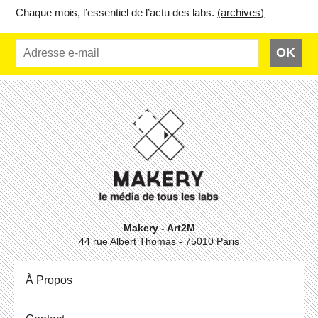
Chaque mois, l’es­sen­tiel de l’actu des labs.
(ar­chives)
OK
Makery - Art2M
44 rue Albert Thomas - 75010 Paris
À Propos