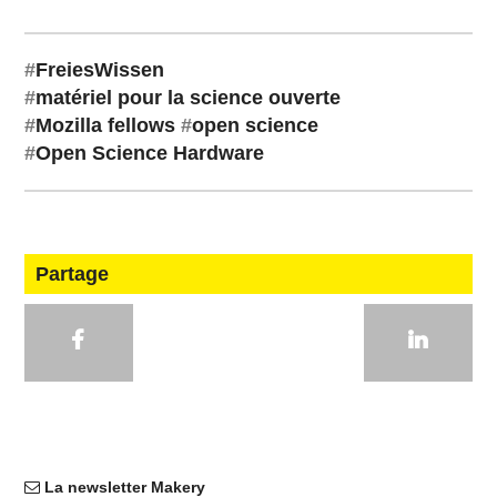
#
Freies­Wis­sen
#
ma­té­riel pour la science ouverte
#
Mozilla fellows
#
open science
#
Open Science Hardware
Partage
La newsletter Makery