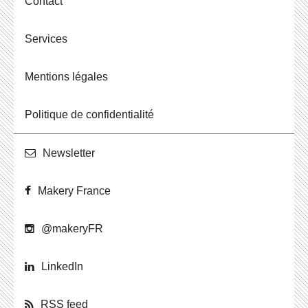
Contact
Ser­vices
Men­tions légales
Po­li­tique de confidentialité
News­let­ter
Makery France
@ma­ke­ryFR
Lin­ke­dIn
RSS feed