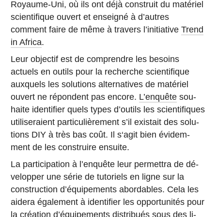
Royaume-Uni, où ils ont déjà construit du ma­té­riel
scien­ti­fique ouvert et en­sei­gné à d’autres
comment faire de même à travers l’ini­tia­tive
Trend
in Africa
.
Leur ob­jec­tif est de com­prendre les besoins
actuels en outils pour la re­cherche scien­ti­fique
aux­quels les so­lu­tions al­ter­na­tives de ma­té­riel
ouvert ne ré­pondent pas encore.
L’en­quête
sou­
haite iden­ti­fier quels types d’ou­tils les scien­ti­fiques
uti­li­se­raient par­ti­cu­liè­re­ment s’il exis­tait des so­lu­
tions DIY à très bas coût. Il s‘agit bien évi­dem­
ment de les construire ensuite.
La par­ti­ci­pa­tion à l’en­quête leur per­met­tra de dé­
ve­lop­per une série de tu­to­riels en ligne sur la
construc­tion d’équi­pe­ments abor­dables. Cela les
aidera éga­le­ment à iden­ti­fier les op­por­tu­ni­tés pour
la créa­tion d’équi­pe­ments dis­tri­bués sous des li­