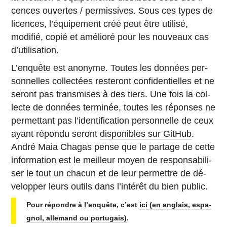
cences ou­vertes / per­mis­sives. Sous ces types de
li­cences, l’équi­pe­ment créé peut être utilisé,
modifié, copié et amé­lioré pour les nou­veaux cas
d’utilisation.
L’en­quête est anonyme. Toutes les données per­
son­nelles col­lec­tées res­te­ront confi­den­tielles et ne
seront pas trans­mises à des tiers. Une fois la col­
lecte de données ter­mi­née, toutes les ré­ponses ne
per­met­tant pas l’iden­ti­fi­ca­tion per­son­nelle de ceux
ayant répondu seront
dis­po­nibles sur GitHub
.
André Maia Chagas pense que le partage de cette
in­for­ma­tion est le meilleur moyen de res­pon­sa­bi­li­
ser le tout un chacun et de leur per­mettre de dé­
ve­lop­per leurs outils dans l’in­té­rêt du bien public.
Pour ré­pondre à l’en­quête, c’est
ici (en anglais, es­pa­
gnol, al­le­mand ou portugais)
.