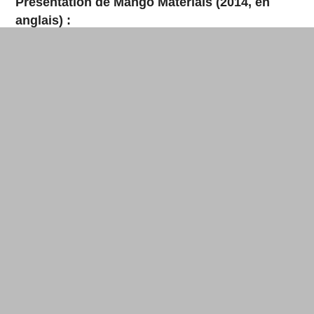
Présentation de Mango Materials (2014, en
anglais) :
Quant à l’alt-cuir et autres alt-textiles, il existe
toujours des matériaux organiques plus low-tech
fabriqués à partir de fibres de fruits (
feuilles
d’ananas philippins
,
raisins italiens
,
pommes
tyroliennes
…) et plantes (
lotus
,
ortie
,
kapok
,
café