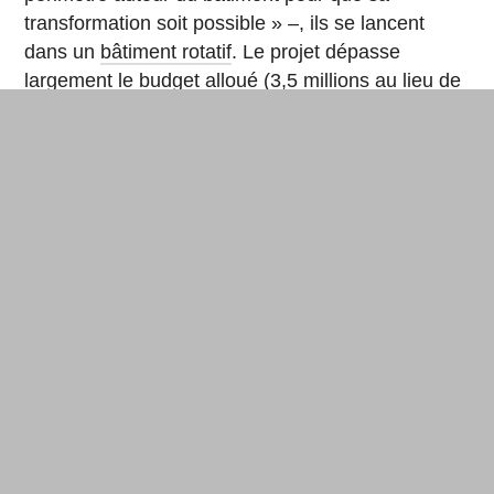
transformation soit possible » –, ils se lancent
dans un
bâtiment rotatif
. Le projet dépasse
largement le budget alloué (3,5 millions au lieu de
2,5 millions de £, détaillent les architectes), « mais
les clients ont tellement aimé le design qu’ils vont
construire une version statique », positivent-ils.
La maison dynamique verra-t-elle le jour ? « Oh
oui, nous allons la construire, c’est sûr !, assure
Ben Grünberg. Si on n’y croit pas, ça ne se fera
pas. Et nous avons déjà tellement avancé, du
projet étudiant au business. » Entre deux protos,
les architectes officient en effet à Londres où
ils construisent des maisons de ville ou des
extensions. « Ça nous a aidés à développer nos
propres idées. »
Le buzz récent de leur vidéo sur la page de