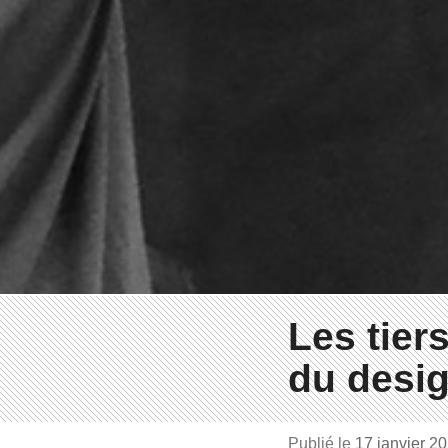
Les tier
du desig
Publié le
17 janvier 2