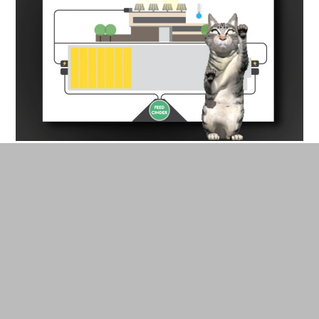
Il ne fait pas très beau, Cinder a faim. © Umbrellium
Le chat Cinder permet aux élèves de discuter
d’énergie solaire mais aussi de comprendre la
fonction des capteurs et de les lier à des
comportements. Mais aussi de découvrir la réalité
augmentée au-delà des Pokéstop… « Quand on a
installé Cinder,
Pokémon Go
venait de sortir,
rappelle Tan. Beaucoup d’élèves ont fait le lien. »
En savoir plus
sur le projet Cinder