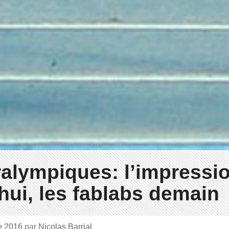
alympiques: l’impressi
hui, les fablabs demain
e 2016
par
Nicolas Barrial