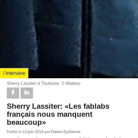
/ Interview
Sherry Lassiter à Toulouse. © Makery
Sherry Lassiter: «Les fablabs
français nous manquent
beaucoup»
Publié le
13 juin 2016
par
Fabien Eychenne