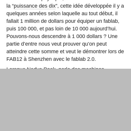
la “
puissance des dix
”, cette idée développée il y a
quelques années selon laquelle au tout début, il
fallait 1 million de dollars pour équiper un fablab,
puis 100 000, et pas loin de 10 000 aujourd’hui.
Pouvons-nous descendre à 1 000 dollars ? Une
partie d’entre nous veut prouver qu’on peut
atteindre cette somme et veut le démontrer lors de
FAB12 à Shenzhen avec le fablab 2.0.
Lorsque
Nadya Peek
parle des machines
modulaires du
projet MTM
ce n’est pas seulement
le concept de fablab 2.0. Aujourd’hui, un inventeur,
un ingénieur, un designer peuvent fabriquer un
prototype. Malheureusement, ensuite, ils sont
confrontés à l’accès aux moyens de production,
aux processus des industries, ce qui revient pour
eux à repenser, redéfinir et remodeler leur
prototype pour le faire rentrer dans les contraintes