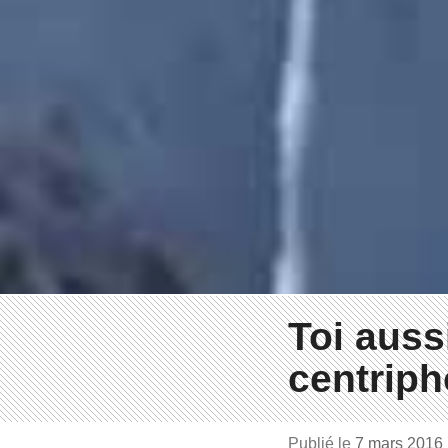
Toi aussi
centriph
Publié le
7 mars 2016