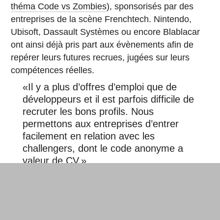
théma Code vs Zombies
), sponsorisés par des
entreprises de la scène Frenchtech. Nintendo,
Ubisoft, Dassault Systèmes ou encore Blablacar
ont ainsi déjà pris part aux évènements afin de
repérer leurs futures recrues, jugées sur leurs
compétences réelles.
«Il y a plus d’offres d’emploi que de
développeurs et il est parfois difficile de
recruter les bons profils. Nous
permettons aux entreprises d’entrer
facilement en relation avec les
challengers, dont le code anonyme a
valeur de CV.»
Aude Barral, co-fondatrice Codingame
Forte de sa deuxième levée de fonds de la
fin 2015, la start-up montpelliéraine nourrit un rêve