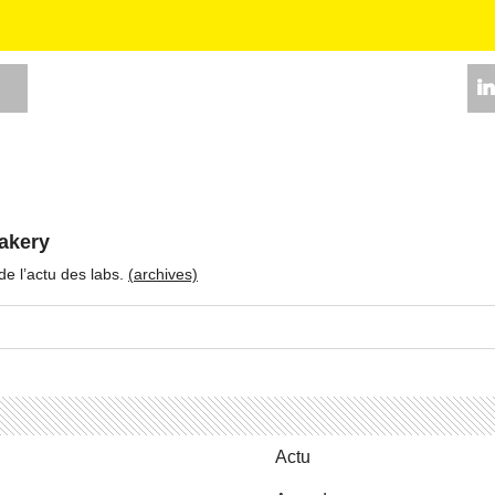
akery
 de l’actu des labs.
(ar­chives)
Actu