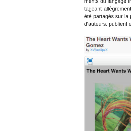
ments du langage in­f
ta­geant al­lè­gre­
été par­ta­gés sur l
d’au­teurs, pu­blient