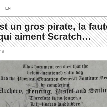
EN
st un gros pirate, la fau
 qui aiment Scratch…
016