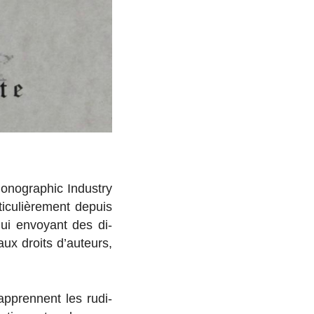
no­gra­phic In­dus­try
i­cu­liè­re­ment depuis
lui en­voyant des di­
ux droits d’au­teurs,
p­prennent les ru­di­