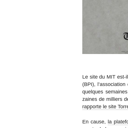
Le site du MIT est-il
(BPI), l’as­so­cia­tio
quelques se­maines l
zaines de mil­liers 
rap­porte le site Tor
En cause,
la pla­te