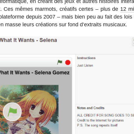
or­ma­tique, en créant des jeux et autres his­toires in­ter­a
ment. Ces mêmes marmots, créa­tifs certes – plus de
12 mil
a pla­te­forme depuis 2007 – mais bien peu au fait des lois
 en masse leurs créa­tions sur fond d’ex­traits mu­si­caux.