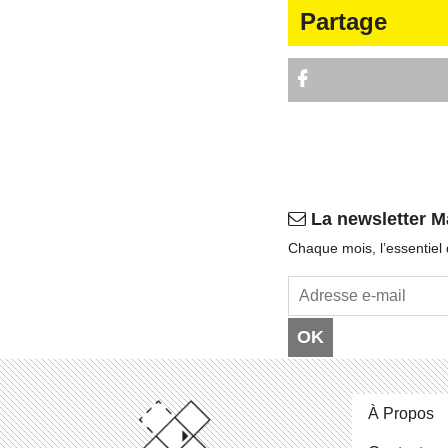
Partage
La newsletter M
Chaque mois, l’es­sen­tiel
OK
À Propos