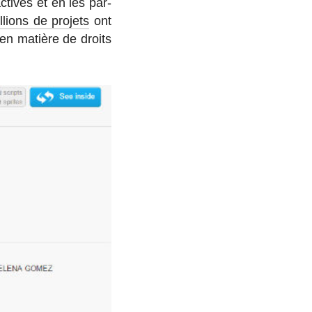
c­tives et en les par­
­lions de projets
ont
 en matière de droits