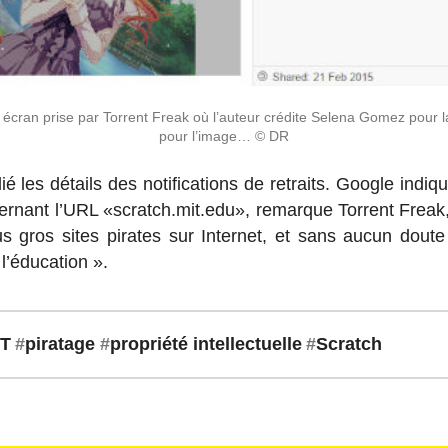
écran prise par Torrent Freak où l’au­teur crédite Selena Gomez pour la
pour l’image… © DR
 les détails des no­ti­fi­ca­tions de re­traits. Google indi
r­nant l’URL «scratch.​mit.​edu», re­marque Torrent Freak, 
 gros sites pirates sur In­ter­net, et sans aucun doute l
l’édu­ca­tion ».
IT
#
pi­ra­tage
#
pro­priété intellectuelle
#
Scratch