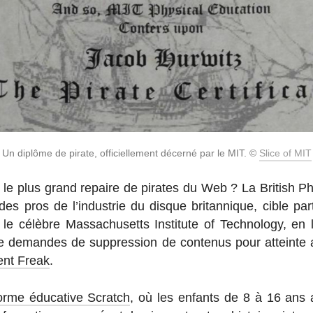
Un diplôme de pirate, of­fi­ciel­le­ment décerné par le MIT. ©
Slice of MIT
 le plus grand repaire de pirates du Web ? La British Pho­
n des pros de l’in­dus­trie du disque bri­tan­nique, cible par­t
e célèbre Mas­sa­chu­setts Ins­ti­tute of Tech­no­logy, en 
de de­mandes de sup­pres­sion de conte­nus pour at­teinte a
rent Freak
.
­forme édu­ca­tive Scratch
, où les enfants de 8 à 16 ans a