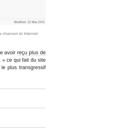
 chanson et In­ter­net
que avoir
reçu plus de
« ce qui fait du site
e plus trans­gres­sif