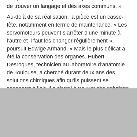
de trouver un langage et des axes communs. »
Au-delà de sa réalisation, la pièce est un casse-
tête, notamment en terme de maintenance. « Les
servomoteurs peuvent s’arrêter d’une minute à
l’autre et il faut les changer régulièrement »,
poursuit Edwige Armand. « Mais le plus délicat a
été la conservation des organes. Hubert
Desroques, technicien au laboratoire d’anatomie
de Toulouse, a cherché durant deux ans des
solutions chimiques afin qu’ils puissent se
conserver à l’air. Il a réussi à trouver des solutions
pour trois des cinq organes. C’était la plus grande
difficulté. »
En collaboration, Edwige Armand a dépassé les
obstacles et poursuit l’aventure avec Artilect – une
nouvelle pièce devrait être présentée ce mois-ci –