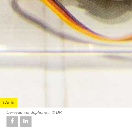
/ Actu
Cerveau «endophoné». © DR