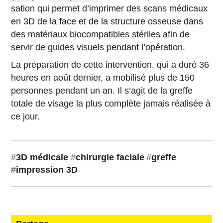
sa­tion qui permet d’im­pri­mer des scans mé­di­caux
en 3D de la face et de la struc­ture osseuse dans
des ma­té­riaux bio­com­pa­tibles sté­riles afin de
servir de guides visuels pendant l’opération.
La pré­pa­ra­tion de cette in­ter­ven­tion, qui a duré 36
heures en août dernier, a mo­bi­lisé plus de 150
per­sonnes pendant un an. Il s’agit de la greffe
totale de visage la plus com­plète jamais réa­li­sée à
ce jour.
#
3D médicale
#
chi­rur­gie faciale
#
greffe
#
im­pres­sion 3D