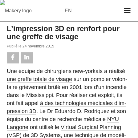
EN
L’impression 3D en renfort pour
une greffe de visage
Publié le
24 no­vembre 2015
Une équipe de chi­rur­giens new-yor­kais a réalisé
une greffe totale de visage
sur un pompier vo­lon­
taire griè­ve­ment brûlé en 2001 lors d’un in­cen­die
dans le Mis­sis­sippi. Pour réa­li­ser cet exploit, ils
ont fait appel
à des tech­no­lo­gies mé­di­cales d’im­
pres­sion 3D
. Le Dr Eduardo D. Ro­dri­guez et son
équipe du centre de re­cherche mé­di­cale
NYU
Langone
ont utilisé le
Virtual Sur­gi­cal Plan­ning
(VSP)
de
3D Systems
, une tech­nique de mo­dé­li­