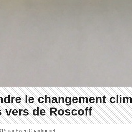
dre le changement clim
 vers de Roscoff
2015
par
Ewen Chardronnet