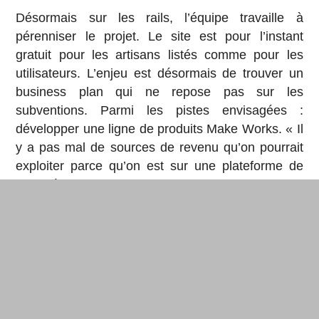
Désormais sur les rails, l’équipe travaille à
pérenniser le projet. Le site est pour l’instant
gratuit pour les artisans listés comme pour les
utilisateurs. L’enjeu est désormais de trouver un
business plan qui ne repose pas sur les
subventions. Parmi les pistes envisagées :
développer une ligne de produits Make Works. « Il
y a pas mal de sources de revenu qu’on pourrait
exploiter parce qu’on est sur une plateforme de
marché. J’ai vraiment envie que l’on reste
gratuit, donc on va essayer pas mal de choses
cette année et voir ce qui reste. »
En parallèle, Fi Scott étoffe un site déjà bien fourni
qu’elle envisage d’exporter à l’étranger. Avec plus
d’industries bien sûr (plus de 200 sites sont sur
liste d’attente), mais aussi avec un
glossaire
et