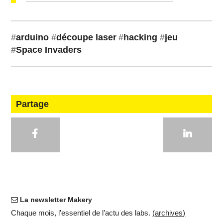
#
arduino
#
découpe laser
#
hacking
#
jeu
#
Space Invaders
Partage
La newsletter Makery
Chaque mois, l’es­sen­tiel de l’actu des labs.
(ar­chives)