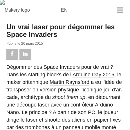
EN
Un vrai laser pour dégommer les
Space Invaders
Publié le
26 mars 2015
Dé­gom­mer des
Space Invaders
pour de vrai ?
Dans les star­ting blocks de l’
Arduino Day 2015
, le
maker bri­tan­nique
Martin Raynsford
a eu l’idée de
trans­po­ser en version phy­sique l’ico­nique jeu d’ar­
cade, ar­ché­type du
shoot them up
, en dé­tour­nant
une découpe laser avec un contrô­leur Arduino
Nano. Le prin­cipe ? A partir de son PC, le joueur
dirige le laser et shoote des aliens en papier fixés
par des trom­bones à un panneau mobile monté