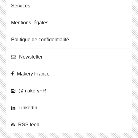
Ser­vices
Men­tions légales
Po­li­tique de confidentialité
News­let­ter
Makery France
@ma­ke­ryFR
Lin­ke­dIn
RSS feed