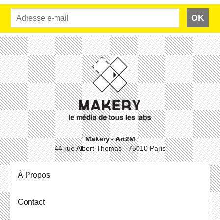
OK
Makery - Art2M
44 rue Albert Thomas - 75010 Paris
À Propos
Contact