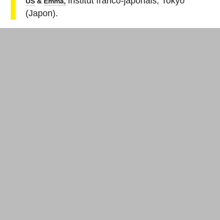
Institut franco-japonais, Tokyo
US
&
Emma,
(Japon).
#
fablab
#
machine
#
net-art
#
point de vue
#
projet
Partage
La newsletter Makery