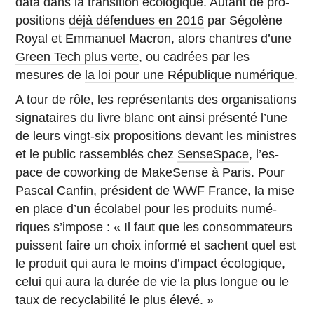
data dans la tran­si­tion éco­lo­gique. Autant de pro­
po­si­tions
déjà dé­fen­dues en 2016
par Sé­go­lène
Royal et Em­ma­nuel Macron, alors chantres d’une
Green Tech plus verte
, ou cadrées par les
mesures de
la loi pour une Ré­pu­blique numérique
.
A tour de rôle, les re­pré­sen­tants des or­ga­ni­sa­tions
si­gna­taires du livre blanc ont ainsi pré­senté l’une
de leurs vingt-six pro­po­si­tions devant les mi­nistres
et le public ras­sem­blés chez
Sen­seS­pace
, l’es­
pace de co­wor­king de Ma­ke­Sense à Paris. Pour
Pascal Canfin, pré­sident de WWF France, la mise
en place d’un éco­la­bel pour les pro­duits nu­mé­
riques s’im­pose : « Il faut que les consom­ma­teurs
puissent faire un choix informé et sachent quel est
le produit qui aura le moins d’im­pact éco­lo­gique,
celui qui aura la durée de vie la plus longue ou le
taux de re­cy­cla­bi­lité le plus élevé. »