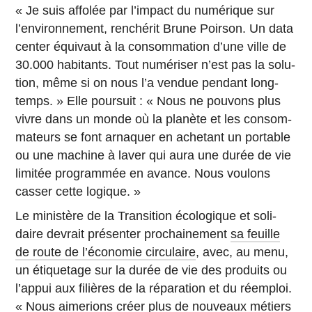
« Je suis affolée par l’im­pact du nu­mé­rique sur
l’en­vi­ron­ne­ment, ren­ché­rit Brune Poirson. Un data
center équi­vaut à la consom­ma­tion d’une ville de
30.000 ha­bi­tants. Tout nu­mé­ri­ser n’est pas la so­lu­
tion, même si on nous l’a vendue pendant long­
temps. » Elle pour­suit : « Nous ne pouvons plus
vivre dans un monde où la planète et les consom­
ma­teurs se font ar­na­quer en ache­tant un por­table
ou une machine à laver qui aura une durée de vie
limitée pro­gram­mée en avance. Nous voulons
casser cette logique. »
Le mi­nis­tère de la Tran­si­tion éco­lo­gique et so­li­
daire devrait pré­sen­ter pro­chai­ne­ment
sa feuille
de route de l’éco­no­mie circulaire
, avec, au menu,
un éti­que­tage sur la durée de vie des pro­duits ou
l’appui aux fi­lières de la ré­pa­ra­tion et du ré­em­ploi.
« Nous ai­me­rions créer plus de nou­veaux métiers