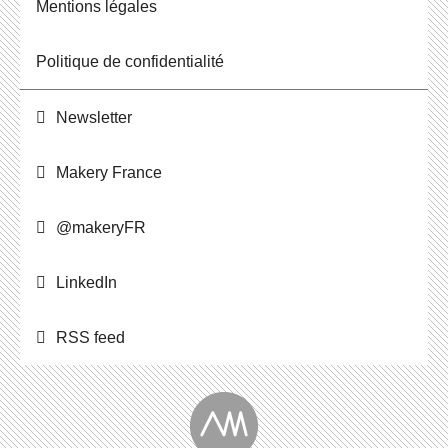
Men­tions légales
Po­li­tique de confidentialité
News­let­ter
Makery France
@ma­ke­ryFR
Lin­ke­dIn
RSS feed