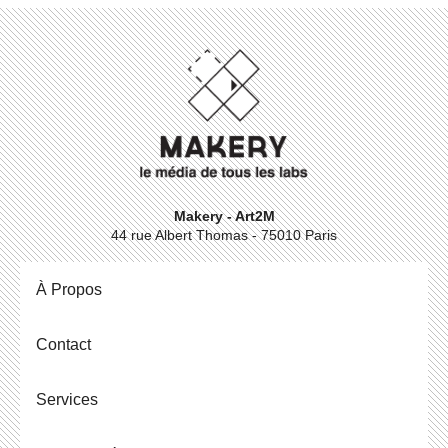
Makery - Art2M
44 rue Albert Thomas - 75010 Paris
À Propos
Contact
Ser­vices