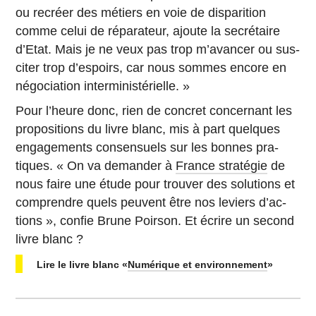
ou recréer des métiers en voie de dis­pa­ri­tion
comme celui de ré­pa­ra­teur, ajoute la se­cré­taire
d’Etat. Mais je ne veux pas trop m’avan­cer ou sus­
ci­ter trop d’es­poirs, car nous sommes encore en
né­go­cia­tion in­ter­mi­nis­té­rielle. »
Pour l’heure donc, rien de concret concer­nant les
pro­po­si­tions du livre blanc, mis à part quelques
en­ga­ge­ments consen­suels sur les bonnes pra­
tiques. « On va de­man­der à
France stratégie
de
nous faire une étude pour trouver des so­lu­tions et
com­prendre quels peuvent être nos leviers d’ac­
tions », confie Brune Poirson. Et écrire un second
livre blanc ?
Lire le livre blanc «
Nu­mé­rique et environnement
»