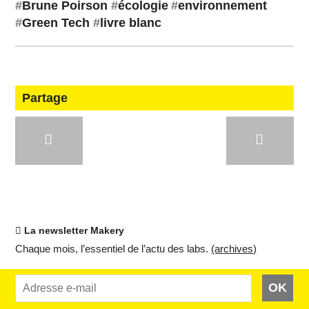
#
Brune Poirson
#
éco­lo­gie
#
en­vi­ron­ne­ment
#
Green Tech
#
livre blanc
Partage
La newsletter Makery
Chaque mois, l’es­sen­tiel de l’actu des labs.
(ar­chives)
OK