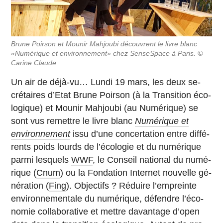
Brune Poirson et Mounir Mah­joubi dé­couvrent le livre blanc
«Nu­mé­rique et en­vi­ron­ne­ment» chez Sen­seS­pace à Paris. ©
Carine Claude
Un air de déjà-vu… Lundi 19 mars, les deux se­
cré­taires d’Etat Brune Poirson (à la Tran­si­tion éco­
lo­gique) et Mounir Mah­joubi (au Nu­mé­rique) se
sont vus re­mettre le livre blanc
Nu­mé­rique et
environnement
issu d’une concer­ta­tion entre dif­fé­
rents poids lourds de l’éco­lo­gie et du nu­mé­rique
parmi les­quels
WWF
, le Conseil na­tio­nal du nu­mé­
rique (
Cnum
) ou la Fon­da­tion In­ter­net nou­velle gé­
né­ra­tion (
Fing
). Ob­jec­tifs ? Réduire l’em­preinte
en­vi­ron­ne­men­tale du nu­mé­rique, dé­fendre l’éco­
no­mie col­la­bo­ra­tive et mettre da­van­tage d’open