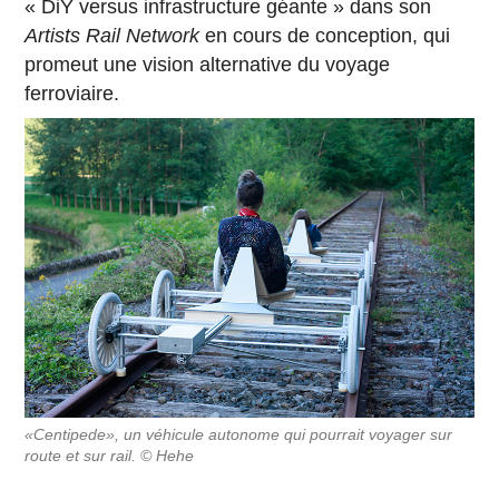
« DiY versus infrastructure géante » dans son
Artists Rail Network
en cours de conception, qui
promeut une vision alternative du voyage
ferroviaire.
«Centipede», un véhicule autonome qui pourrait voyager sur
route et sur rail. © Hehe