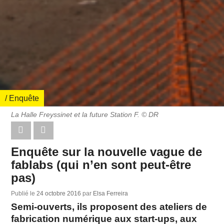
/ Enquête
La Halle Freyssinet et la future Station F. © DR
Enquête sur la nouvelle vague de
fablabs (qui n’en sont peut-être
pas)
Publié le
24 octobre 2016
par
Elsa Ferreira
Semi-ouverts, ils proposent des ateliers de
fabrication numérique aux start-ups, aux