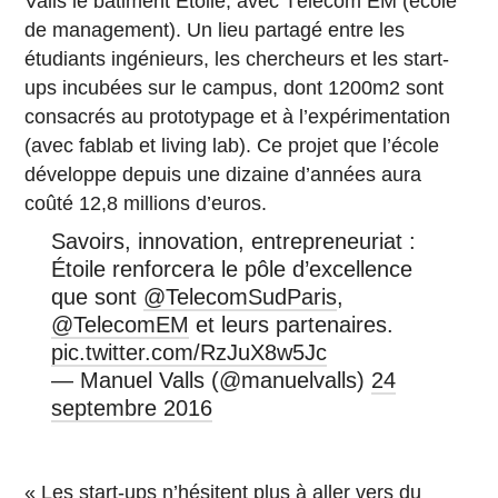
Valls le bâtiment Étoile, avec Télécom EM (école
de management). Un lieu partagé entre les
étudiants ingénieurs, les chercheurs et les start-
ups incubées sur le campus, dont 1200m2 sont
consacrés au prototypage et à l’expérimentation
(avec fablab et living lab). Ce projet que l’école
développe depuis une dizaine d’années aura
coûté 12,8 millions d’euros.
Savoirs, innovation, entrepreneuriat :
Étoile renforcera le pôle d’excellence
que sont
@TelecomSudParis
,
@TelecomEM
et leurs partenaires.
pic.twitter.com/RzJuX8w5Jc
— Manuel Valls (@manuelvalls)
24
septembre 2016
« Les start-ups n’hésitent plus à aller vers du