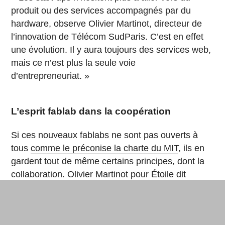
produit ou des services accompagnés par du
hardware, observe Olivier Martinot, directeur de
l’innovation de Télécom SudParis. C’est en effet
une évolution. Il y aura toujours des services web,
mais ce n’est plus la seule voie
d’entrepreneuriat. »
L’esprit fablab dans la coopération
Si ces nouveaux fablabs ne sont pas ouverts à
tous
comme le préconise la charte du MIT
, ils en
gardent tout de même certains principes, dont la
collaboration. Olivier Martinot pour Étoile dit
vouloir tisser des liens avec les labs industriels et
les fablabs du territoire (Nokia, Safran ou
le
Plascilab de Ris Orangis
). Avec les fablabs