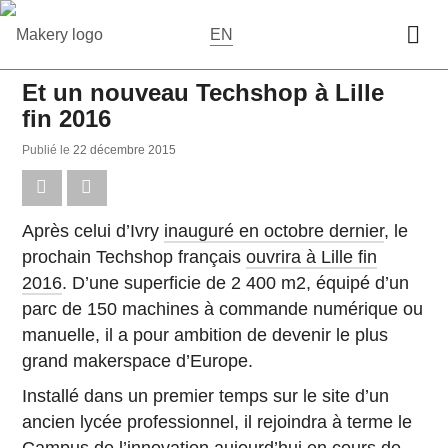
EN
Et un nouveau Techshop à Lille
fin 2016
Publié le
22 dé­cembre 2015
Après celui d’Ivry
inau­guré en octobre dernier
, le
pro­chain Tech­shop fran­çais
ouvrira à Lille fin
2016
. D’une su­per­fi­cie de 2 400 m2, équipé d’un
parc de 150 ma­chines à com­mande nu­mé­rique ou
ma­nuelle, il a pour am­bi­tion de devenir le plus
grand ma­kers­pace d’Europe.
Ins­tallé dans un premier temps sur le site d’un
ancien lycée pro­fes­sion­nel, il re­join­dra à terme le