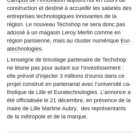
Campus de l’innovation
au­jour­d’hui en cours de
construc­tion et destiné à ac­cueillir les sa­la­riés des
en­tre­prises tech­no­lo­giques in­no­vantes de la
région. Le nouveau Tech­shop ne sera donc pas
adossé à un magasin Leroy Merlin comme en
région pa­ri­sienne, mais au cluster nu­mé­rique
Eur­
atech­no­lo­gies
.
L’en­seigne de bri­co­lage par­te­naire de Tech­shop
ne lésine pas pour autant sur l’in­ves­tis­se­ment :
elle prévoit d’in­jec­ter 3 mil­lions d’euros dans ce
projet construit en par­te­na­riat avec l’uni­ver­sité ca­
tho­lique de Lille et Eur­atech­no­lo­gies. L’an­nonce a
été of­fi­cia­li­sée le 21 dé­cembre, en pré­sence de la
maire de Lille Martine Aubry, des re­pré­sen­tants
de la mé­tro­pole et de la marque.