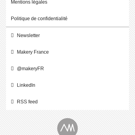
Men­tions légales
Po­li­tique de confidentialité
News­let­ter
Makery France
@ma­ke­ryFR
Lin­ke­dIn
RSS feed