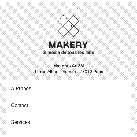
Makery - Art2M
44 rue Albert Thomas - 75010 Paris
À Propos
Contact
Ser­vices