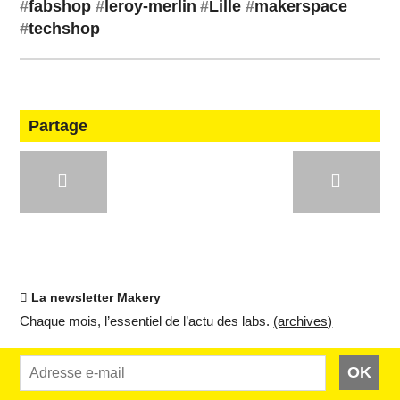
#
fabshop
#
le­roy-mer­lin
#
Lille
#
ma­kers­pace
#
tech­shop
Partage
La newsletter Makery
Chaque mois, l’es­sen­tiel de l’actu des labs.
(ar­chives)
OK